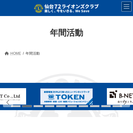
コ
ナ
ン
ビ
テ
ゲ
ン
ー
ツ
シ
へ
ョ
年間活動
ス
ン
キ
に
ッ
移
プ
動
HOME
年間活動
ス
ス
ラ
ラ
イ
イ
ダ
ダ
ー
ー
ア
ア
イ
イ