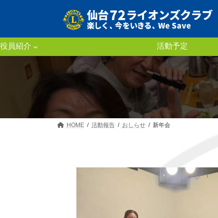
コ
ナ
ン
ビ
テ
ゲ
ン
ー
ツ
シ
役員紹介
活動予定
へ
ョ
ス
ン
キ
に
ッ
移
プ
動
HOME
活動報告
おしらせ
新年会