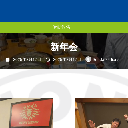
活動報告
新年会
最
2025年2月17日
2025年2月17日
Sendai72-lions
終
更
新
日
時
: