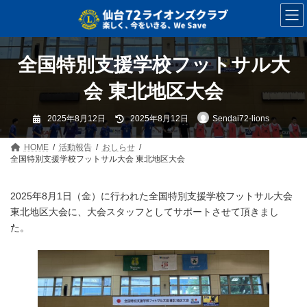
コ
ナ
ン
ビ
テ
ゲ
ン
ー
ツ
シ
全国特別支援学校フットサル大
へ
ョ
ス
ン
会 東北地区大会
キ
に
ッ
移
最
プ
動
2025年8月12日
2025年8月12日
Sendai72-lions
終
更
新
日
HOME
活動報告
おしらせ
時
全国特別支援学校フットサル大会 東北地区大会
:
2025年8月1日（金）に行われた全国特別支援学校フットサル大会
東北地区大会に、大会スタッフとしてサポートさせて頂きまし
た。